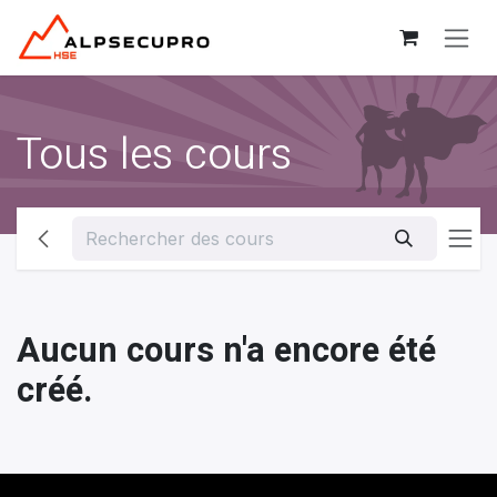
Se rendre au contenu
Tous les cours
Aucun cours n'a encore été
créé.